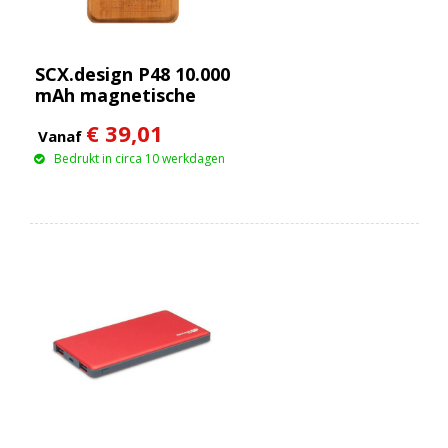
SCX.design P48 10.000
mAh magnetische
houten powerbank
€ 39,01
van 15 W
Vanaf
Bedrukt in circa 10 werkdagen