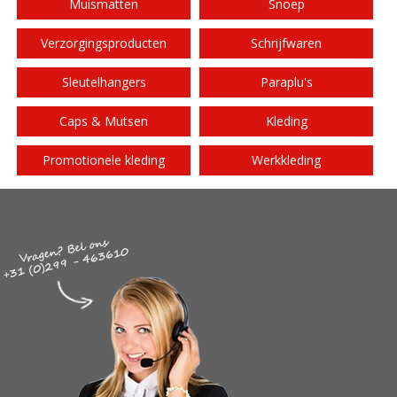
Muismatten
Snoep
Verzorgingsproducten
Schrijfwaren
Sleutelhangers
Paraplu's
Caps & Mutsen
Kleding
Promotionele kleding
Werkkleding