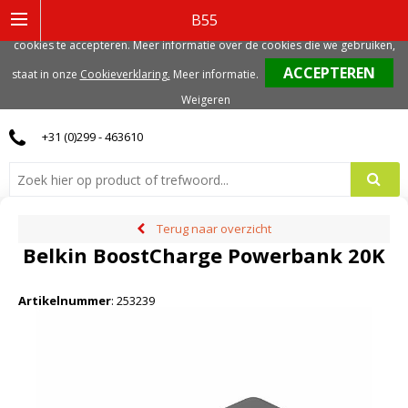
Deze website gebruikt functionele, analytische en mogelijk ook marketing
B55
gerelateerde cookies. Voor de beste gebruikerservaring, adviseren we deze
cookies te accepteren. Meer informatie over de cookies die we gebruiken,
0
staat in onze
Cookieverklaring.
Meer informatie
.
Weigeren
+31 (0)299 - 463610
Terug naar overzicht
Belkin BoostCharge Powerbank 20K
Artikelnummer
:
253239