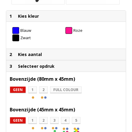
1
Kies kleur
Blauw
Roze
Zwart
2
Kies aantal
3
Selecteer opdruk
Bovenzijde (80mm x 45mm)
GEEN
1
2
FULL COLOUR
Bovenzijde (45mm x 45mm)
GEEN
1
2
3
4
5