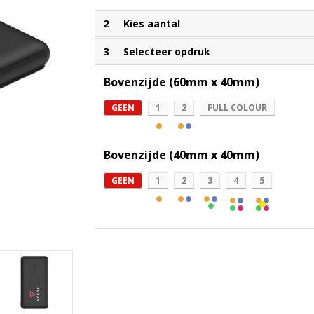
2
Kies aantal
3
Selecteer opdruk
Bovenzijde (60mm x 40mm)
GEEN
1
2
FULL COLOUR
Bovenzijde (40mm x 40mm)
GEEN
1
2
3
4
5