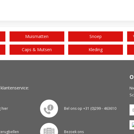
Muismatten
Snoep
Caps & Mutsen
Kleding
O
 klantenservice:
Ni
Sc
g hier
Bel ons op +31 (0)299 - 463610
 terugbellen
Bezoek ons