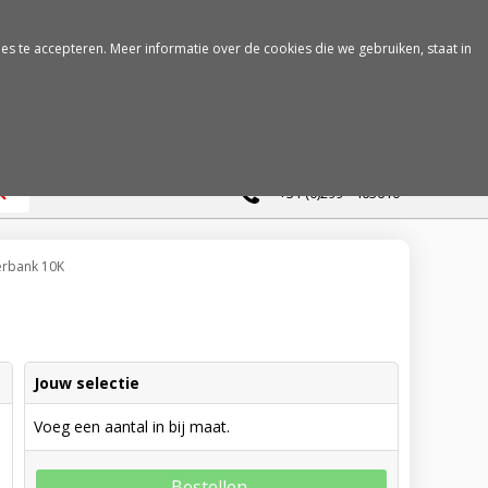
es te accepteren. Meer informatie over de cookies die we gebruiken, staat in
0
+31 (0)299 - 463610
erbank 10K
Jouw selectie
Voeg een aantal in bij maat.
Bestellen