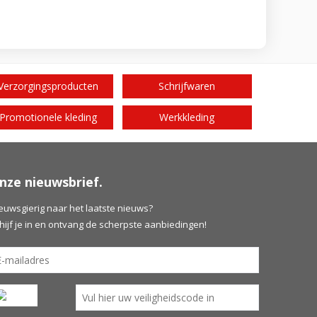
Verzorgingsproducten
Schrijfwaren
Promotionele kleding
Werkkleding
nze nieuwsbrief.
euwsgierig naar het laatste nieuws?
hijf je in en ontvang de scherpste aanbiedingen!