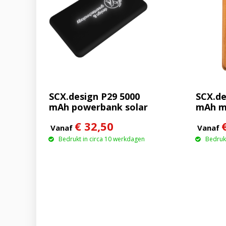
SCX.design P29 5000
SCX.de
mAh powerbank solar
mAh m
met oplichtend logo
houte
€ 32,50
van 15
Vanaf
Vanaf
Bedrukt in circa 10 werkdagen
Bedrukt