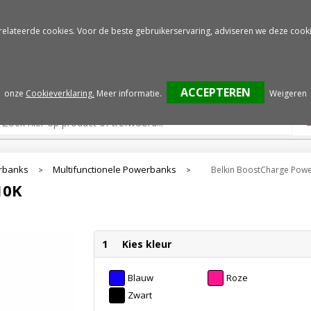
Gratis drukproef
Snelle service
relateerde cookies. Voor de beste gebruikerservaring, adviseren we deze cooki
onze
Cookieverklaring.
Meer informatie
.
Weigeren
rbanks
Multifunctionele Powerbanks
Belkin BoostCharge Pow
>
>
10K
1
Kies kleur
Blauw
Roze
Zwart