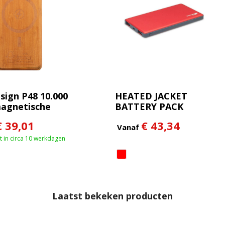
sign P48 10.000
HEATED JACKET
agnetische
BATTERY PACK
n powerbank
€ 39,01
€ 43,34
 W
Vanaf
 in circa 10 werkdagen
Laatst bekeken producten