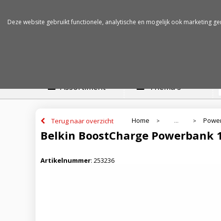
Betalen op rekening
Snelle levertijden
Deze website gebruikt functionele, analytische en mogelijk ook marketing ge
Assortiment
Thema's
Home
Powe
Terug naar overzicht
...
>
>
Belkin BoostCharge Powerbank 
Artikelnummer
:
253236