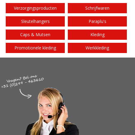
Verzorgingsproducten
Schrijfwaren
Sleutelhangers
Paraplu's
Caps & Mutsen
Kleding
Promotionele kleding
Werkkleding