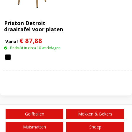
Prixton Detroit
draaitafel voor platen
€ 87,88
Vanaf
Bedrukt in circa 10 werkdagen
Golfballen
Mokken & Bekers
Muismatten
Snoep