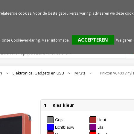
Gratis drukproef
Snelle service
relateerde cookies. Voor de beste gebruikerservaring, adviseren we deze cooki
onze
Cookieverklaring.
Meer informatie
.
Weigeren
en
Elektronica, Gadgets en USB
MP3's
Prixton VC400 vinyl
>
>
>
1
Kies kleur
Grijs
Hout
Lichtblauw
Lila