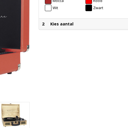
Mocca
Rood
Wit
Zwart
2
Kies aantal