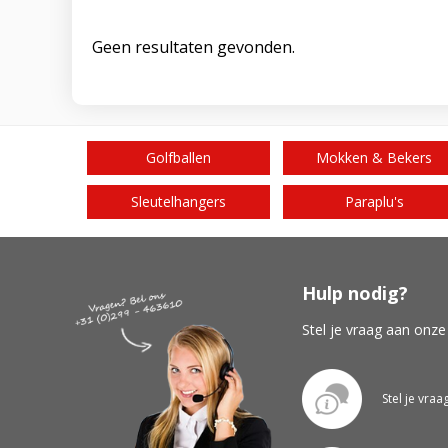
Geen resultaten gevonden.
Golfballen
Mokken & Bekers
Sleutelhangers
Paraplu's
Hulp nodig?
Stel je vraag aan onze
Stel je vraa