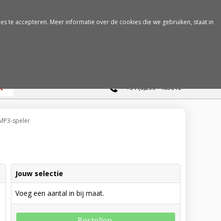
es te accepteren. Meer informatie over de cookies die we gebruiken, staat in
0
+31 (0)299 - 463610
 MP3-speler
Jouw selectie
Voeg een aantal in bij maat.
Bestellen