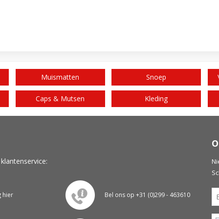
Muismatten
Snoep
Caps & Mutsen
Kleding
O
 klantenservice:
Ni
Sc
g hier
Bel ons op +31 (0)299 - 463610