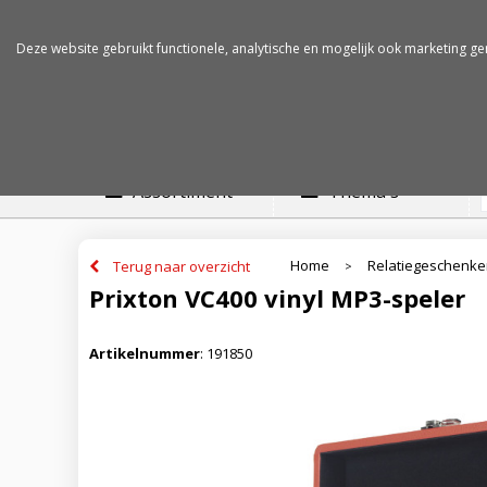
Betalen op rekening
Snelle levertijden
Deze website gebruikt functionele, analytische en mogelijk ook marketing ge
Assortiment
Thema's
Home
Relatiegeschenk
Terug naar overzicht
>
Prixton VC400 vinyl MP3-speler
Artikelnummer
:
191850