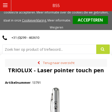
Deze website gebruikt functionele, analytische en mogelijk ook marketing
B55
gerelateerde cookies. Voor de beste gebruikerservaring, adviseren we deze
cookies te accepteren. Meer informatie over de cookies die we gebruiken,
0
staat in onze
Cookieverklaring.
Meer informatie
.
Weigeren
+31 (0)299 - 463610
Terug naar overzicht
TRIOLUX - Laser pointer touch pen
Artikelnummer
:
13791