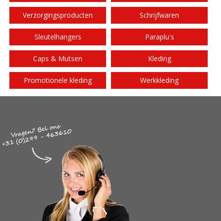
Verzorgingsproducten
Schrijfwaren
Sleutelhangers
Paraplu's
Caps & Mutsen
Kleding
Promotionele kleding
Werkkleding