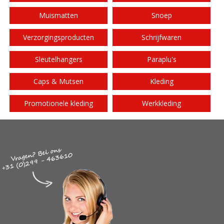
Muismatten
Snoep
Verzorgingsproducten
Schrijfwaren
Sleutelhangers
Paraplu's
Caps & Mutsen
Kleding
Promotionele kleding
Werkkleding