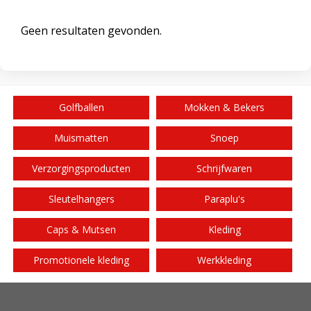
Geen resultaten gevonden.
Golfballen
Mokken & Bekers
Muismatten
Snoep
Verzorgingsproducten
Schrijfwaren
Sleutelhangers
Paraplu's
Caps & Mutsen
Kleding
Promotionele kleding
Werkkleding