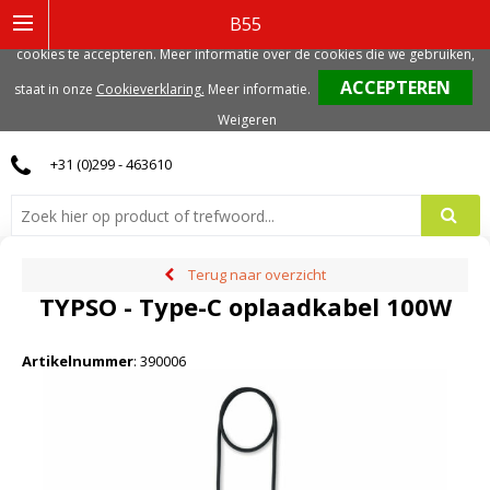
Deze website gebruikt functionele, analytische en mogelijk ook marketing
B55
gerelateerde cookies. Voor de beste gebruikerservaring, adviseren we deze
cookies te accepteren. Meer informatie over de cookies die we gebruiken,
0
staat in onze
Cookieverklaring.
Meer informatie
.
Weigeren
+31 (0)299 - 463610
Terug naar overzicht
TYPSO - Type-C oplaadkabel 100W
Artikelnummer
:
390006