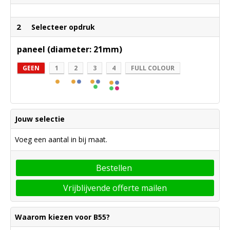
2
Selecteer opdruk
paneel (diameter: 21mm)
GEEN
1
2
3
4
FULL COLOUR
Jouw selectie
Voeg een aantal in bij maat.
Bestellen
Vrijblijvende offerte mailen
Waarom kiezen voor B55?