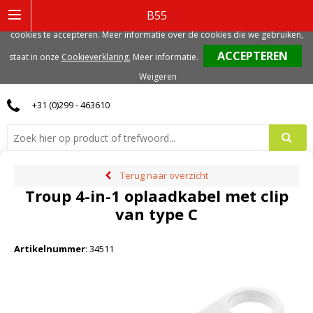
Deze website gebruikt functionele, analytische en mogelijk ook marketing
B55
gerelateerde cookies. Voor de beste gebruikerservaring, adviseren we deze
cookies te accepteren. Meer informatie over de cookies die we gebruiken,
0
staat in onze
Cookieverklaring.
Meer informatie
.
Weigeren
+31 (0)299 - 463610
Terug naar overzicht
Troup 4-in-1 oplaadkabel met clip
van type C
Artikelnummer
:
34511