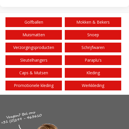
Golfballen
Mokken & Bekers
Muismatten
Snoep
Verzorgingsproducten
Schrijfwaren
Sleutelhangers
Paraplu's
Caps & Mutsen
Kleding
Promotionele kleding
Werkkleding