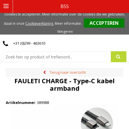
Deze website gebruikt functionele, analytische en mogelijk ook marketing
B55
gerelateerde cookies. Voor de beste gebruikerservaring, adviseren we deze
cookies te accepteren. Meer informatie over de cookies die we gebruiken,
0
staat in onze
Cookieverklaring.
Meer informatie
.
Weigeren
+31 (0)299 - 463610
Terug naar overzicht
FAULETI CHARGE - Type-C kabel
armband
Artikelnummer
:
389988