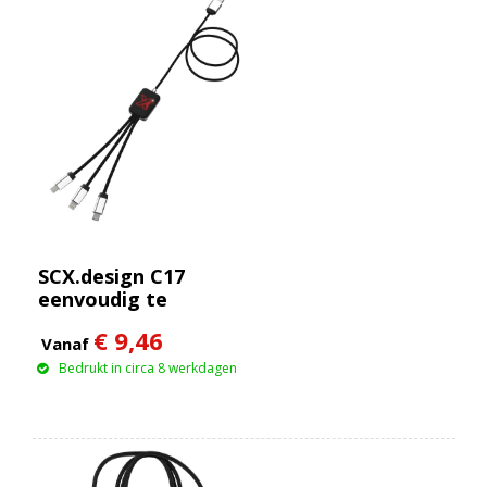
SCX.design C17
eenvoudig te
gebruiken
€ 9,46
oplichtende kabel
Vanaf
Bedrukt in circa 8 werkdagen