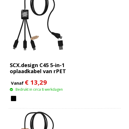
SCX.design C45 5-in-1
oplaadkabel van rPET
met
€ 13,29
gegevensoverdracht
Vanaf
Bedrukt in circa 8 werkdagen