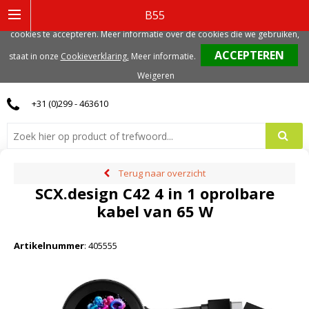
Deze website gebruikt functionele, analytische en mogelijk ook marketing
B55
gerelateerde cookies. Voor de beste gebruikerservaring, adviseren we deze
cookies te accepteren. Meer informatie over de cookies die we gebruiken,
0
staat in onze
Cookieverklaring.
Meer informatie
.
Weigeren
+31 (0)299 - 463610
Terug naar overzicht
SCX.design C42 4 in 1 oprolbare
kabel van 65 W
Artikelnummer
:
405555