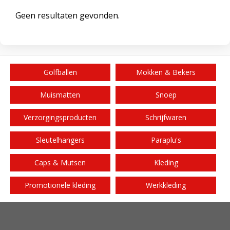
Geen resultaten gevonden.
Golfballen
Mokken & Bekers
Muismatten
Snoep
Verzorgingsproducten
Schrijfwaren
Sleutelhangers
Paraplu's
Caps & Mutsen
Kleding
Promotionele kleding
Werkkleding