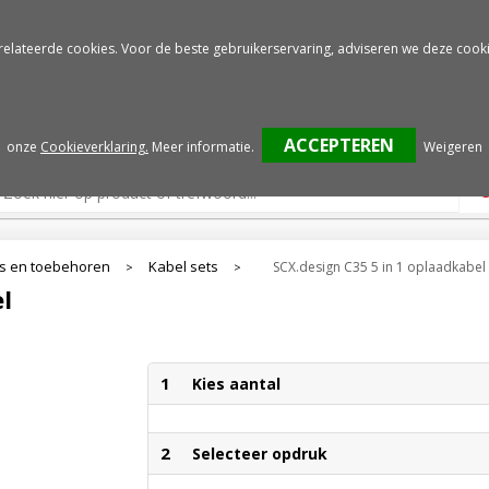
Gratis drukproef
Snelle service
relateerde cookies. Voor de beste gebruikerservaring, adviseren we deze cooki
onze
Cookieverklaring.
Meer informatie
.
Weigeren
s en toebehoren
Kabel sets
SCX.design C35 5 in 1 oplaadkabel
>
>
l
1
Kies aantal
2
Selecteer opdruk