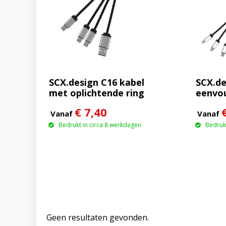
SCX.design C16 kabel
SCX.de
met oplichtende ring
eenvou
gebru
€ 7,40
oplich
Vanaf
Vanaf
Bedrukt in circa 8 werkdagen
Bedrukt
Geen resultaten gevonden.