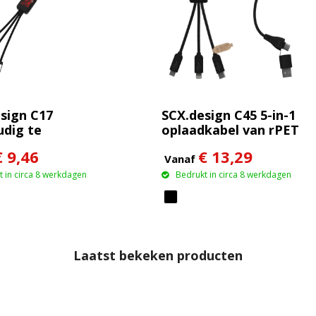
sign C17
SCX.design C45 5-in-1
dig te
oplaadkabel van rPET
iken
met
€ 9,46
€ 13,29
tende kabel
gegevensoverdracht
Vanaf
 in circa 8 werkdagen
Bedrukt in circa 8 werkdagen
Laatst bekeken producten