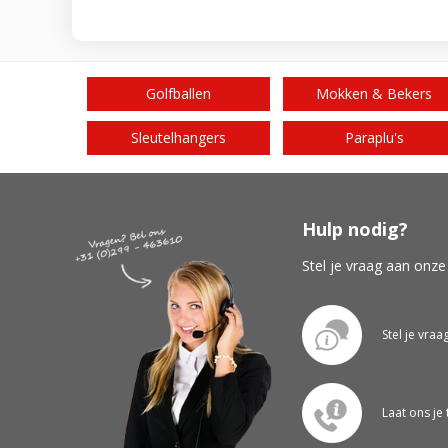
Golfballen
Mokken & Bekers
Sleutelhangers
Paraplu's
Hulp nodig?
Stel je vraag aan onze
Stel je vraa
Laat ons je