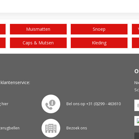
Muismatten
Snoep
Caps & Mutsen
Kleding
O
 klantenservice:
Ni
Sc
g hier
Bel ons op +31 (0)299 - 463610
 terugbellen
Bezoek ons