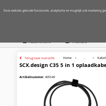
Betalen op rekening
Snelle levertijden
Deze website gebruikt functionele, analytische en mogelijk ook marketing ge
Assortiment
Thema's
Home
Kabel
Terug naar overzicht
...
>
>
SCX.design C35 5 in 1 oplaadkabe
Artikelnummer
:
405549