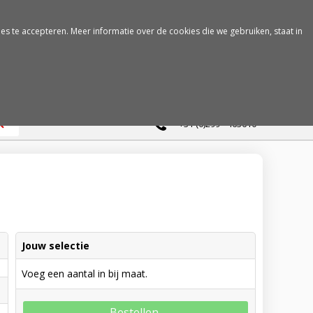
es te accepteren. Meer informatie over de cookies die we gebruiken, staat in
0
+31 (0)299 - 463610
Jouw selectie
Voeg een aantal in bij maat.
Bestellen