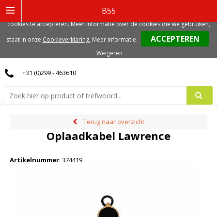
Deze website gebruikt functionele, analytische en mogelijk ook marketing
B55
gerelateerde cookies. Voor de beste gebruikerservaring, adviseren we deze
cookies te accepteren. Meer informatie over de cookies die we gebruiken,
0
staat in onze
Cookieverklaring.
Meer informatie
.
Weigeren
+31 (0)299 - 463610
Terug naar overzicht
Oplaadkabel Lawrence
Artikelnummer
:
374419