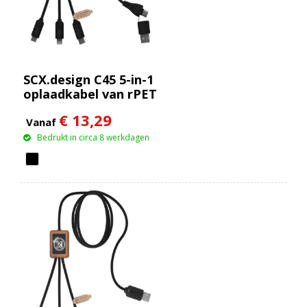
SCX.design C45 5-in-1
oplaadkabel van rPET
met
€ 13,29
gegevensoverdracht
Vanaf
Bedrukt in circa 8 werkdagen