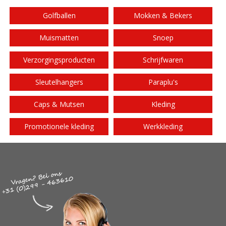
Golfballen
Mokken & Bekers
Muismatten
Snoep
Verzorgingsproducten
Schrijfwaren
Sleutelhangers
Paraplu's
Caps & Mutsen
Kleding
Promotionele kleding
Werkkleding