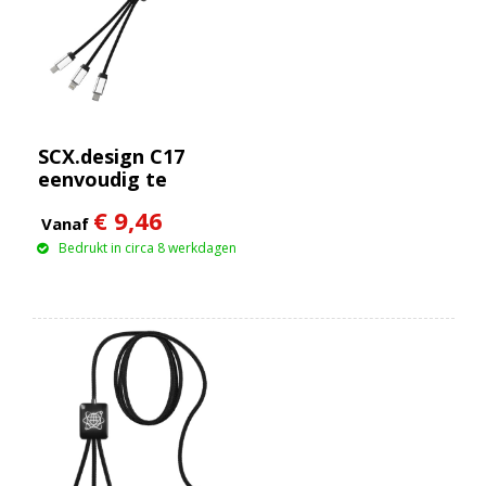
SCX.design C17
eenvoudig te
gebruiken
€ 9,46
oplichtende kabel
Vanaf
Bedrukt in circa 8 werkdagen