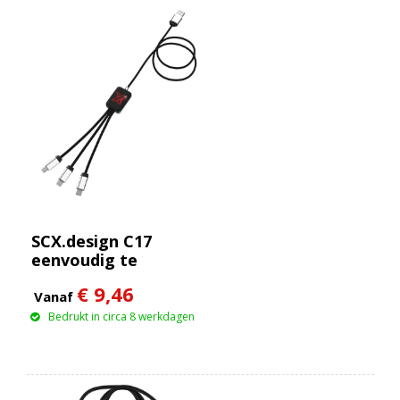
SCX.design C17
eenvoudig te
gebruiken
€ 9,46
oplichtende kabel
Vanaf
Bedrukt in circa 8 werkdagen