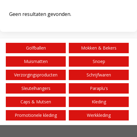
Geen resultaten gevonden.
Golfballen
Mokken & Bekers
Muismatten
Snoep
Verzorgingsproducten
Schrijfwaren
Sleutelhangers
Paraplu's
Caps & Mutsen
Kleding
Promotionele kleding
Werkkleding