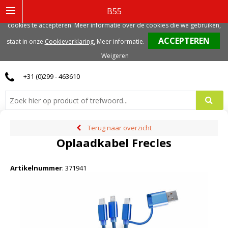
Deze website gebruikt functionele, analytische en mogelijk ook marketing
B55
gerelateerde cookies. Voor de beste gebruikerservaring, adviseren we deze
cookies te accepteren. Meer informatie over de cookies die we gebruiken,
0
staat in onze
Cookieverklaring.
Meer informatie
.
Weigeren
+31 (0)299 - 463610
Terug naar overzicht
Oplaadkabel Frecles
Artikelnummer
:
371941