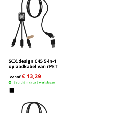
SCX.design C45 5-in-1
oplaadkabel van rPET
met
€ 13,29
gegevensoverdracht
Vanaf
Bedrukt in circa 8 werkdagen