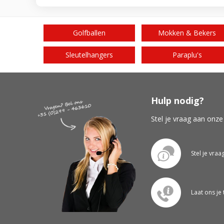
Golfballen
Mokken & Bekers
Sleutelhangers
Paraplu's
Hulp nodig?
Stel je vraag aan onze
Stel je vraa
Laat ons je