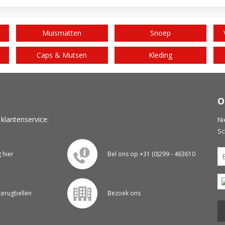
Muismatten
Snoep
Caps & Mutsen
Kleding
O
 klantenservice:
Ni
Sc
g hier
Bel ons op +31 (0)299 - 463610
 terugbellen
Bezoek ons