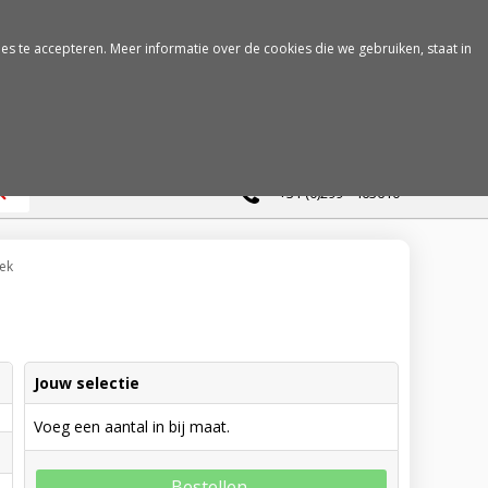
es te accepteren. Meer informatie over de cookies die we gebruiken, staat in
0
+31 (0)299 - 463610
ek
Jouw selectie
Voeg een aantal in bij maat.
Bestellen