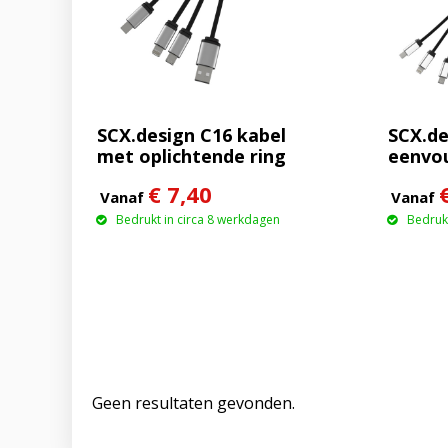
SCX.design C16 kabel
SCX.de
met oplichtende ring
eenvou
gebru
€ 7,40
oplich
Vanaf
Vanaf
Bedrukt in circa 8 werkdagen
Bedrukt
Geen resultaten gevonden.