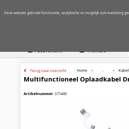
Betalen op rekening
Snelle levertijden
Deze website gebruikt functionele, analytische en mogelijk ook marketing ge
Assortiment
Thema's
Home
Kabel
Terug naar overzicht
...
>
>
Multifunctioneel Oplaadkabel D
Artikelnummer
:
371443