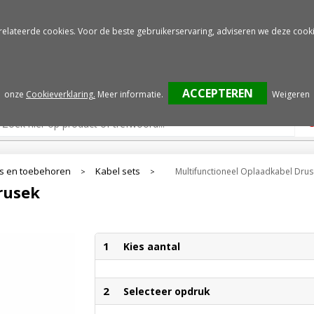
Gratis drukproef
Snelle service
relateerde cookies. Voor de beste gebruikerservaring, adviseren we deze cooki
onze
Cookieverklaring.
Meer informatie
.
Weigeren
s en toebehoren
Kabel sets
Multifunctioneel Oplaadkabel Drus
>
>
rusek
1
Kies aantal
2
Selecteer opdruk