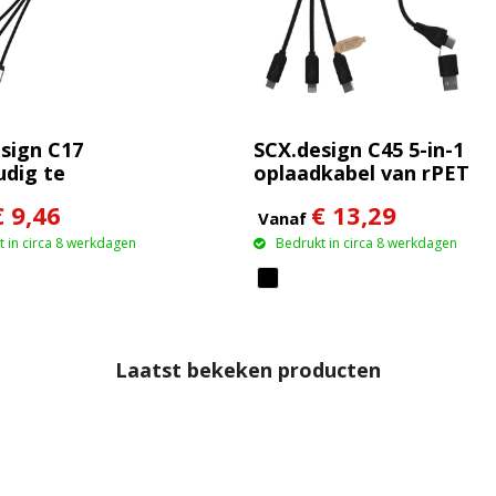
sign C17
SCX.design C45 5-in-1
dig te
oplaadkabel van rPET
iken
met
€ 9,46
€ 13,29
tende kabel
gegevensoverdracht
Vanaf
 in circa 8 werkdagen
Bedrukt in circa 8 werkdagen
Laatst bekeken producten