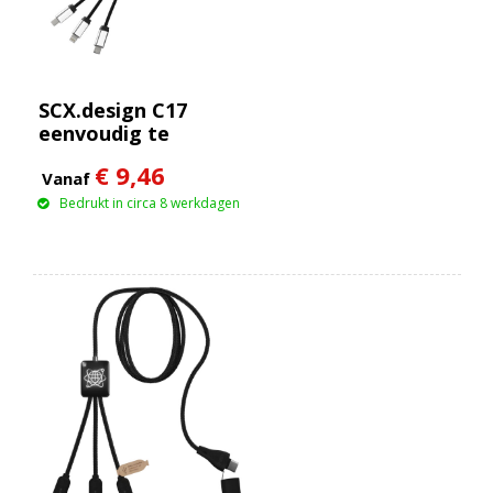
SCX.design C17
eenvoudig te
gebruiken
€ 9,46
oplichtende kabel
Vanaf
Bedrukt in circa 8 werkdagen