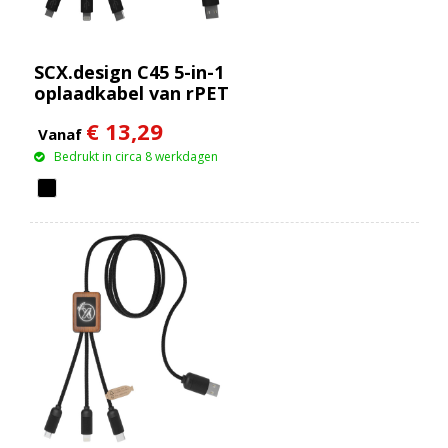
SCX.design C45 5-in-1
oplaadkabel van rPET
met
€ 13,29
gegevensoverdracht
Vanaf
Bedrukt in circa 8 werkdagen