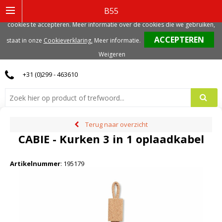
Deze website gebruikt functionele, analytische en mogelijk ook marketing
B55
gerelateerde cookies. Voor de beste gebruikerservaring, adviseren we deze
cookies te accepteren. Meer informatie over de cookies die we gebruiken,
0
staat in onze
Cookieverklaring.
Meer informatie
.
Weigeren
+31 (0)299 - 463610
Terug naar overzicht
CABIE - Kurken 3 in 1 oplaadkabel
Artikelnummer
:
195179