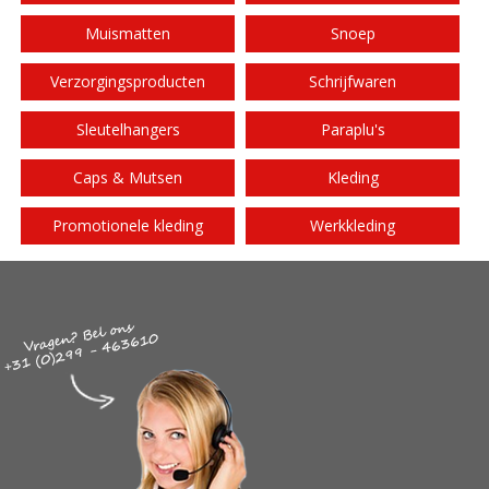
Muismatten
Snoep
Verzorgingsproducten
Schrijfwaren
Sleutelhangers
Paraplu's
Caps & Mutsen
Kleding
Promotionele kleding
Werkkleding