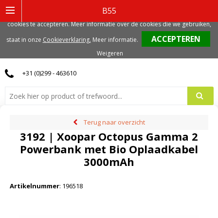
Deze website gebruikt functionele, analytische en mogelijk ook marketing
B55
gerelateerde cookies. Voor de beste gebruikerservaring, adviseren we deze
cookies te accepteren. Meer informatie over de cookies die we gebruiken,
0
staat in onze
Cookieverklaring.
Meer informatie
.
Weigeren
+31 (0)299 - 463610
Terug naar overzicht
3192 | Xoopar Octopus Gamma 2
Powerbank met Bio Oplaadkabel
3000mAh
Artikelnummer
:
196518