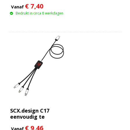
€ 7,40
Vanaf
Bedrukt in circa 8 werkdagen
SCX.design C17
eenvoudig te
gebruiken
€ 9,46
oplichtende kabel
Vanaf