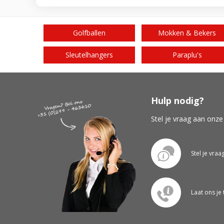
Golfballen
Mokken & Bekers
Sleutelhangers
Paraplu's
Hulp nodig?
Stel je vraag aan onze
Stel je vraa
Laat ons je