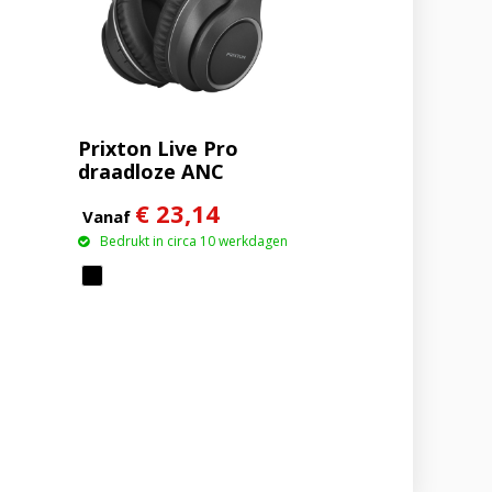
Prixton Live Pro
draadloze ANC
Bluetooth®
€ 23,14
koptelefoon
Vanaf
Bedrukt in circa 10 werkdagen