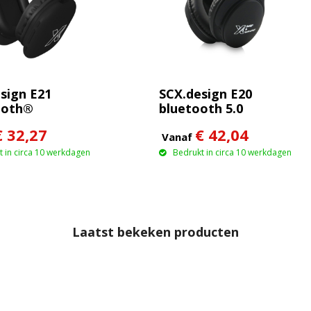
sign E21
SCX.design E20
ooth®
bluetooth 5.0
lefoon
koptelefoon
€ 32,27
€ 42,04
Vanaf
 in circa 10 werkdagen
Bedrukt in circa 10 werkdagen
Laatst bekeken producten