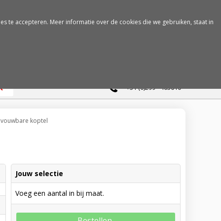
es te accepteren. Meer informatie over de cookies die we gebruiken, staat in
0
+31 (0)299 - 463610
pvouwbare koptel
Jouw selectie
Voeg een aantal in bij maat.
Bestellen