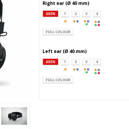
Right ear (Ø 40 mm)
GEEN
1
2
3
4
FULL COLOUR
Left ear (Ø 40 mm)
GEEN
1
2
3
4
FULL COLOUR