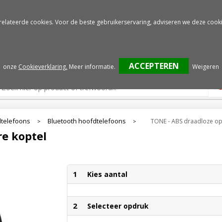
Gratis drukproef
Snelle service
relateerde cookies. Voor de beste gebruikerservaring, adviseren we deze cooki
onze
Cookieverklaring.
Meer informatie
.
Weigeren
telefoons
Bluetooth hoofdtelefoons
TONE - ABS draadloze o
>
>
e koptel
1
Kies aantal
2
Selecteer opdruk