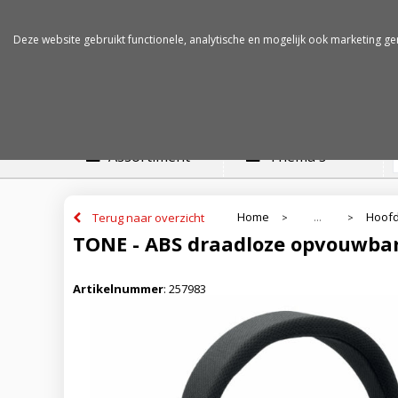
Betalen op rekening
Snelle levertijden
Deze website gebruikt functionele, analytische en mogelijk ook marketing ge
Assortiment
Thema's
Home
Hoofd
Terug naar overzicht
...
>
>
TONE - ABS draadloze opvouwbar
Artikelnummer
:
257983