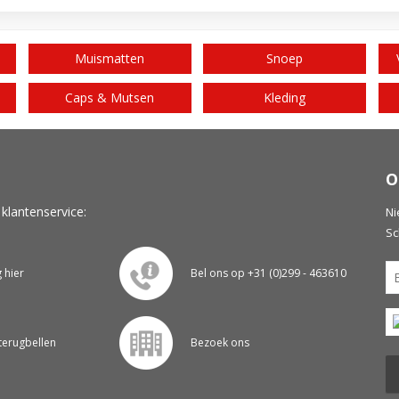
Muismatten
Snoep
Caps & Mutsen
Kleding
O
 klantenservice:
Ni
Sc
g hier
Bel ons op +31 (0)299 - 463610
 terugbellen
Bezoek ons