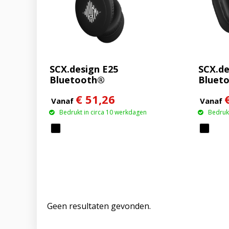
SCX.design E25
SCX.de
Bluetooth®
Bluet
koptelefoon met ANC
kopte
€ 51,26
Vanaf
Vanaf
Bedrukt in circa 10 werkdagen
Bedrukt
Geen resultaten gevonden.