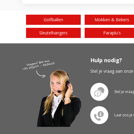
Golfballen
Mokken & Bekers
Sleutelhangers
Paraplu's
Hulp nodig?
Stel je vraag aan onze
Stel je vraa
Laat ons je