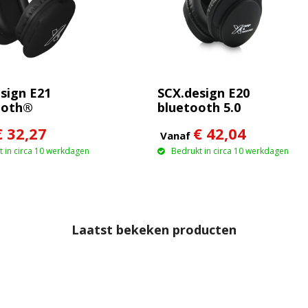
sign E21
SCX.design E20
ooth®
bluetooth 5.0
lefoon
koptelefoon
€ 32,27
€ 42,04
Vanaf
 in circa 10 werkdagen
Bedrukt in circa 10 werkdagen
Laatst bekeken producten