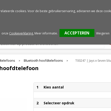
Gratis drukproef
Snelle service
relateerde cookies. Voor de beste gebruikerservaring, adviseren we deze cooki
onze
Cookieverklaring.
Meer informatie
.
Weigeren
telefoons
Bluetooth hoofdtelefoons
T00247 | Jays x-Seven bl
>
>
 hoofdtelefoon
1
Kies aantal
2
Selecteer opdruk