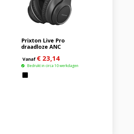
Prixton Live Pro
draadloze ANC
Bluetooth®
€ 23,14
koptelefoon
Vanaf
Bedrukt in circa 10 werkdagen