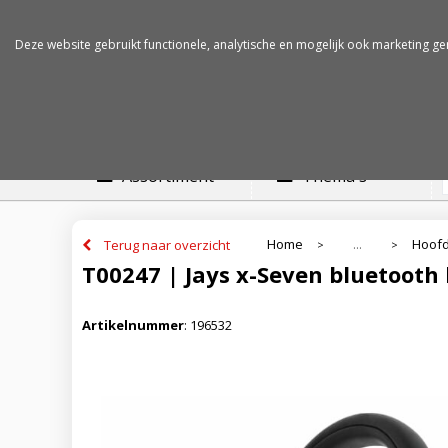
Betalen op rekening
Snelle levertijden
Deze website gebruikt functionele, analytische en mogelijk ook marketing ge
Assortiment
Thema's
Home
Hoofd
Terug naar overzicht
...
>
>
T00247 | Jays x-Seven bluetooth
Artikelnummer
:
196532