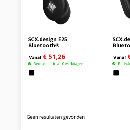
SCX.design E25
SCX.de
Bluetooth®
Bluet
koptelefoon met ANC
kopte
€ 51,26
Vanaf
Vanaf
Bedrukt in circa 10 werkdagen
Bedrukt
Geen resultaten gevonden.