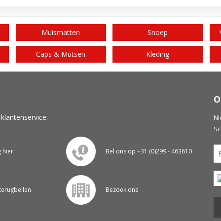
Muismatten
Snoep
Caps & Mutsen
Kleding
O
 klantenservice:
Ni
Sc
g hier
Bel ons op +31 (0)299 - 463610
 terugbellen
Bezoek ons