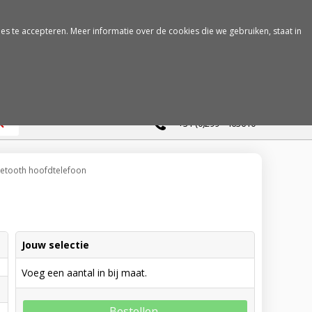
es te accepteren. Meer informatie over de cookies die we gebruiken, staat in
0
+31 (0)299 - 463610
uetooth hoofdtelefoon
Jouw selectie
Voeg een aantal in bij maat.
Bestellen