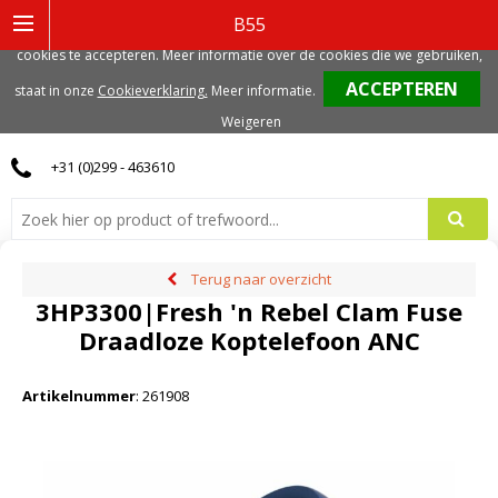
Deze website gebruikt functionele, analytische en mogelijk ook marketing
B55
gerelateerde cookies. Voor de beste gebruikerservaring, adviseren we deze
cookies te accepteren. Meer informatie over de cookies die we gebruiken,
0
staat in onze
Cookieverklaring.
Meer informatie
.
Weigeren
+31 (0)299 - 463610
Terug naar overzicht
3HP3300|Fresh 'n Rebel Clam Fuse
Draadloze Koptelefoon ANC
Artikelnummer
:
261908