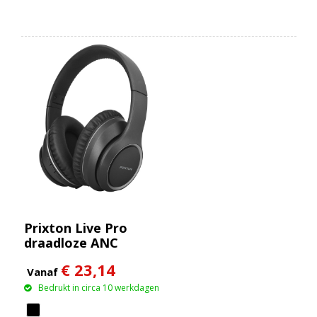
Prixton Live Pro
draadloze ANC
Bluetooth®
€ 23,14
koptelefoon
Vanaf
Bedrukt in circa 10 werkdagen