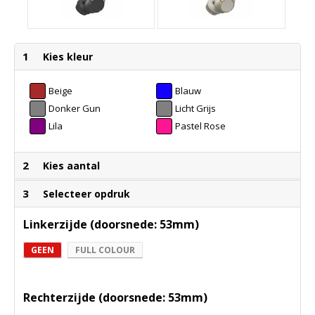
1
Kies kleur
Beige
Blauw
Donker Gun
Licht Grijs
Metal
Lila
Pastel Rose
2
Kies aantal
3
Selecteer opdruk
Linkerzijde (doorsnede: 53mm)
GEEN
FULL COLOUR
Rechterzijde (doorsnede: 53mm)