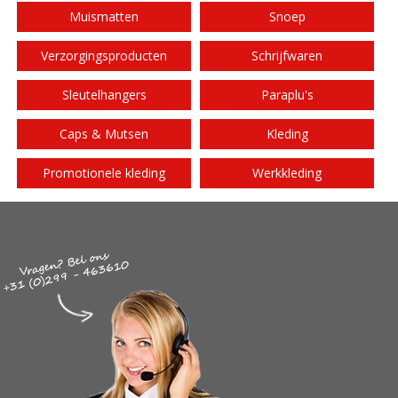
Muismatten
Snoep
Verzorgingsproducten
Schrijfwaren
Sleutelhangers
Paraplu's
Caps & Mutsen
Kleding
Promotionele kleding
Werkkleding