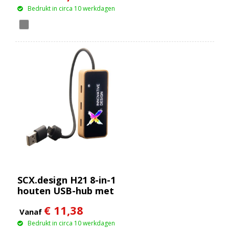
Bedrukt in circa 10 werkdagen
SCX.design H21 8-in-1
houten USB-hub met
dubbele ingang en 6
€ 11,38
poorten
Vanaf
Bedrukt in circa 10 werkdagen