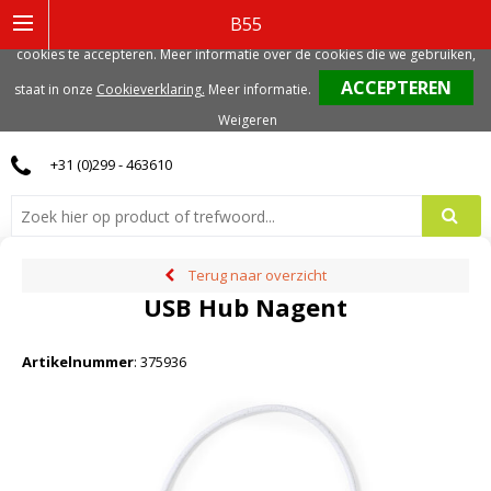
Deze website gebruikt functionele, analytische en mogelijk ook marketing
B55
gerelateerde cookies. Voor de beste gebruikerservaring, adviseren we deze
cookies te accepteren. Meer informatie over de cookies die we gebruiken,
0
staat in onze
Cookieverklaring.
Meer informatie
.
Weigeren
+31 (0)299 - 463610
Terug naar overzicht
USB Hub Nagent
Artikelnummer
:
375936