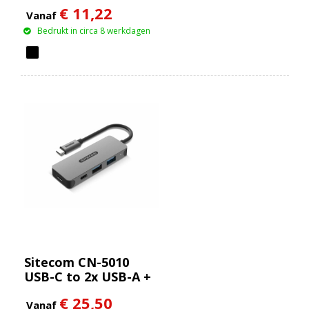
ingang en 6 poorten
€ 11,22
Vanaf
Bedrukt in circa 8 werkdagen
Sitecom CN-5010
USB-C to 2x USB-A +
2x USB-C Hub
€ 25,50
Vanaf