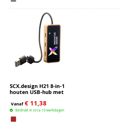
SCX.design H21 8-in-1
houten USB-hub met
dubbele ingang en 6
€ 11,38
poorten
Vanaf
Bedrukt in circa 10 werkdagen