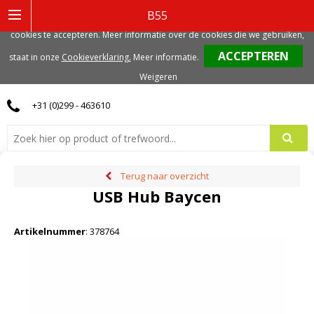
Deze website gebruikt functionele, analytische en mogelijk ook marketing
B55
gerelateerde cookies. Voor de beste gebruikerservaring, adviseren we deze
cookies te accepteren. Meer informatie over de cookies die we gebruiken,
0
staat in onze
Cookieverklaring.
Meer informatie
.
Weigeren
+31 (0)299 - 463610
Terug naar overzicht
USB Hub Baycen
Artikelnummer
:
378764