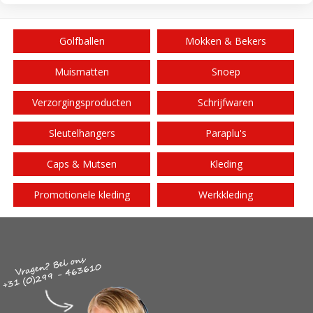
Golfballen
Mokken & Bekers
Muismatten
Snoep
Verzorgingsproducten
Schrijfwaren
Sleutelhangers
Paraplu's
Caps & Mutsen
Kleding
Promotionele kleding
Werkkleding