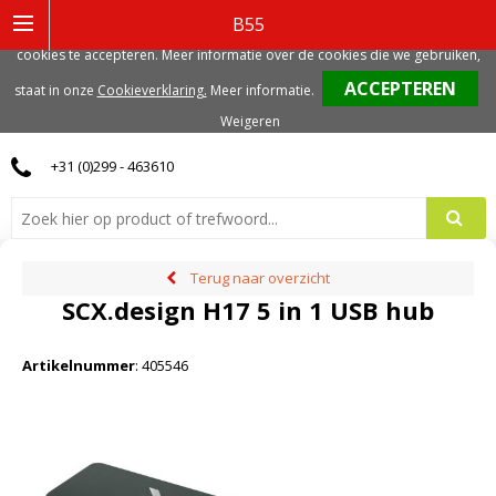
Deze website gebruikt functionele, analytische en mogelijk ook marketing
B55
gerelateerde cookies. Voor de beste gebruikerservaring, adviseren we deze
cookies te accepteren. Meer informatie over de cookies die we gebruiken,
0
staat in onze
Cookieverklaring.
Meer informatie
.
Weigeren
+31 (0)299 - 463610
Terug naar overzicht
SCX.design H17 5 in 1 USB hub
Artikelnummer
:
405546