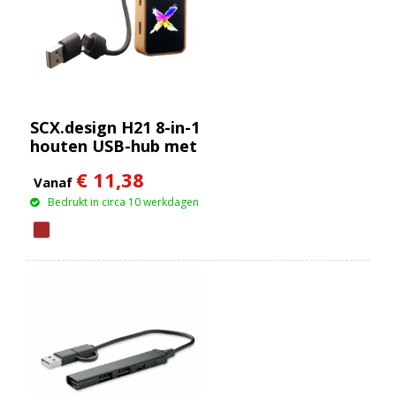
SCX.design H21 8-in-1
houten USB-hub met
dubbele ingang en 6
€ 11,38
poorten
Vanaf
Bedrukt in circa 10 werkdagen