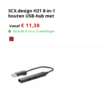
SCX.design H21 8-in-1
houten USB-hub met
dubbele ingang en 6
€ 11,38
poorten
Vanaf
Bedrukt in circa 10 werkdagen