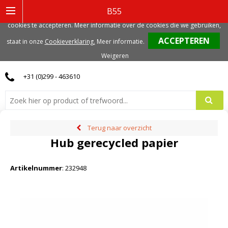
Deze website gebruikt functionele, analytische en mogelijk ook marketing
B55
gerelateerde cookies. Voor de beste gebruikerservaring, adviseren we deze
cookies te accepteren. Meer informatie over de cookies die we gebruiken,
0
staat in onze
Cookieverklaring.
Meer informatie
.
Weigeren
+31 (0)299 - 463610
Terug naar overzicht
Hub gerecycled papier
Artikelnummer
:
232948