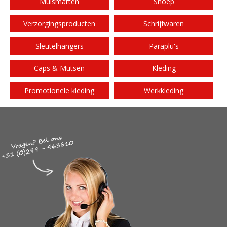
Muismatten
Snoep
Verzorgingsproducten
Schrijfwaren
Sleutelhangers
Paraplu's
Caps & Mutsen
Kleding
Promotionele kleding
Werkkleding