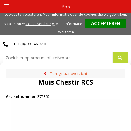
Deze website gebruikt functionele, analytische en mogelijk ook marketing
B55
gerelateerde cookies. Voor de beste gebruikerservaring, adviseren we deze
cookies te accepteren. Meer informatie over de cookies die we gebruiken,
0
staat in onze
Cookieverklaring.
Meer informatie
.
Weigeren
+31 (0)299 - 463610
Terug naar overzicht
Muis Chestir RCS
Artikelnummer
:
372362