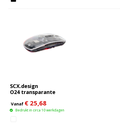
SCX.design
O24 transparante
multimode draadloze
€ 25,68
2,4 GHz Bluetooth®
Vanaf
muis
Bedrukt in circa 10 werkdagen