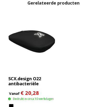
Gerelateerde producten
SCX.design O22
antibacteriële
draadloze muis met
€ 20,28
oplichtend logo
Vanaf
Bedrukt in circa 10 werkdagen