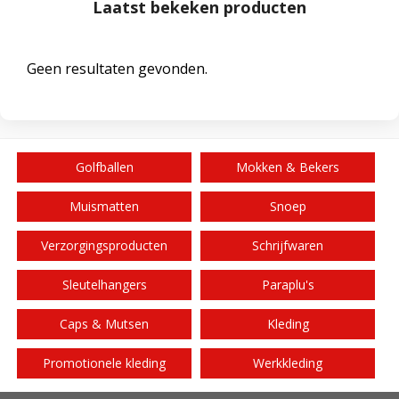
Laatst bekeken producten
Geen resultaten gevonden.
Golfballen
Mokken & Bekers
Muismatten
Snoep
Verzorgingsproducten
Schrijfwaren
Sleutelhangers
Paraplu's
Caps & Mutsen
Kleding
Promotionele kleding
Werkkleding