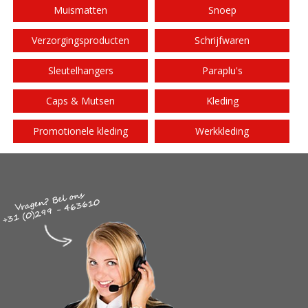
Muismatten
Snoep
Verzorgingsproducten
Schrijfwaren
Sleutelhangers
Paraplu's
Caps & Mutsen
Kleding
Promotionele kleding
Werkkleding