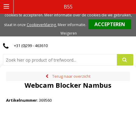
Deze website gebruikt functionele, analytische en mogelijk ook marketing
B55
gerelateerde cookies. Voor de beste gebruikerservaring, adviseren we deze
cookies te accepteren. Meer informatie over de cookies die we gebruiken,
0
staat in onze
Cookieverklaring.
Meer informatie
.
Weigeren
+31 (0)299 - 463610
Terug naar overzicht
Webcam Blocker Nambus
Artikelnummer
:
369560