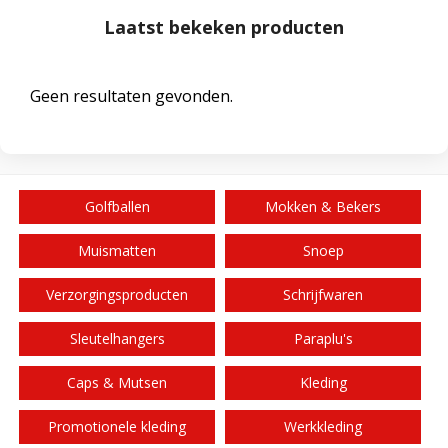
Laatst bekeken producten
Geen resultaten gevonden.
Golfballen
Mokken & Bekers
Muismatten
Snoep
Verzorgingsproducten
Schrijfwaren
Sleutelhangers
Paraplu's
Caps & Mutsen
Kleding
Promotionele kleding
Werkkleding