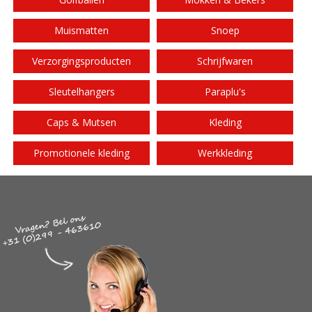
Muismatten
Snoep
Verzorgingsproducten
Schrijfwaren
Sleutelhangers
Paraplu's
Caps & Mutsen
Kleding
Promotionele kleding
Werkkleding