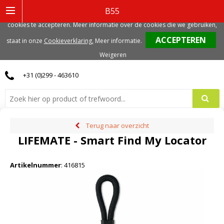
Deze website gebruikt functionele, analytische en mogelijk ook marketing
B55
gerelateerde cookies. Voor de beste gebruikerservaring, adviseren we deze
cookies te accepteren. Meer informatie over de cookies die we gebruiken,
0
staat in onze
Cookieverklaring.
Meer informatie
.
Weigeren
+31 (0)299 - 463610
Terug naar overzicht
LIFEMATE - Smart Find My Locator
Artikelnummer
:
416815