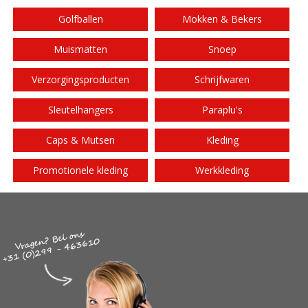
Golfballen
Mokken & Bekers
Muismatten
Snoep
Verzorgingsproducten
Schrijfwaren
Sleutelhangers
Paraplu's
Caps & Mutsen
Kleding
Promotionele kleding
Werkkleding