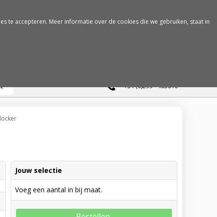
es te accepteren. Meer informatie over de cookies die we gebruiken, staat in
0
+31 (0)299 - 463610
locker
Jouw selectie
Voeg een aantal in bij maat.
Bestellen