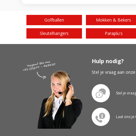
Golfballen
Mokken & Bekers
Sleutelhangers
Paraplu's
Hulp nodig?
Stel je vraag aan onze
Stel je vraa
Laat ons je