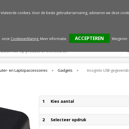
Gratis drukproef
Snelle service
relateerde cookies. Voor de beste gebruikerservaring, adviseren we deze cooki
onze
Cookieverklaring.
Meer informatie
.
Weigeren
ter- en Laptopaccessoires
Gadgets
Incognito USB-gegevensb
>
>
1
Kies aantal
2
Selecteer opdruk