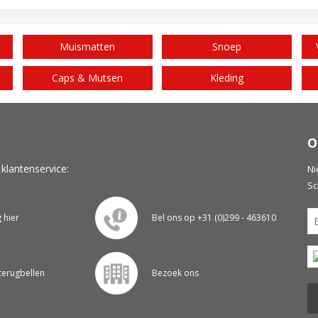
Muismatten
Snoep
Caps & Mutsen
Kleding
O
 klantenservice:
Ni
Sc
g hier
Bel ons op +31 (0)299 - 463610
 terugbellen
Bezoek ons