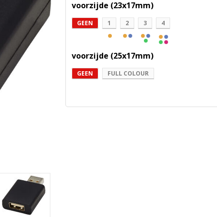
voorzijde (23x17mm)
GEEN
1
2
3
4
voorzijde (25x17mm)
GEEN
FULL COLOUR