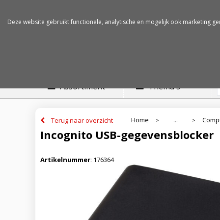
Betalen op rekening
Snelle levertijden
Deze website gebruikt functionele, analytische en mogelijk ook marketing ge
Assortiment
Thema's
Home
Compu
Terug naar overzicht
...
>
>
Incognito USB-gegevensblocker
Artikelnummer
:
176364