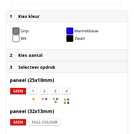
1
Kies kleur
Grijs
Marineblauw
Wit
Zwart
2
Kies aantal
3
Selecteer opdruk
paneel (25x10mm)
GEEN
1
2
3
4
paneel (32x13mm)
GEEN
FULL COLOUR