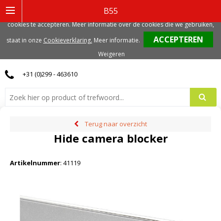
Deze website gebruikt functionele, analytische en mogelijk ook marketing
B55
gerelateerde cookies. Voor de beste gebruikerservaring, adviseren we deze
cookies te accepteren. Meer informatie over de cookies die we gebruiken,
0
staat in onze
Cookieverklaring.
Meer informatie
.
Weigeren
+31 (0)299 - 463610
Terug naar overzicht
Hide camera blocker
Artikelnummer
:
41119