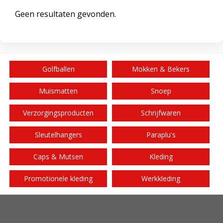
Geen resultaten gevonden.
Golfballen
Mokken & Bekers
Muismatten
Snoep
Verzorgingsproducten
Schrijfwaren
Sleutelhangers
Paraplu's
Caps & Mutsen
Kleding
Promotionele kleding
Werkkleding