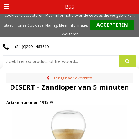
Deze website gebruikt functionele, analytische en mogelijk ook marketing
B55
gerelateerde cookies. Voor de beste gebruikerservaring, adviseren we deze
cookies te accepteren. Meer informatie over de cookies die we gebruiken,
0
staat in onze
Cookieverklaring.
Meer informatie
.
Weigeren
+31 (0)299 - 463610
Terug naar overzicht
DESERT - Zandloper van 5 minuten
Artikelnummer
:
191599