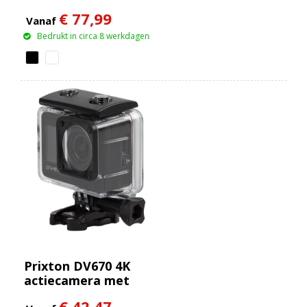
€ 77,99
Vanaf
Bedrukt in circa 8 werkdagen
Prixton DV670 4K
actiecamera met
dubbel scherm
€ 42,47