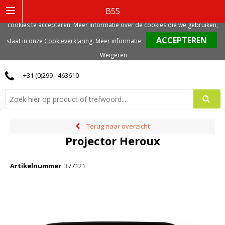
Deze website gebruikt functionele, analytische en mogelijk ook marketing
B55
gerelateerde cookies. Voor de beste gebruikerservaring, adviseren we deze
cookies te accepteren. Meer informatie over de cookies die we gebruiken,
0
staat in onze
Cookieverklaring.
Meer informatie
.
Weigeren
+31 (0)299 - 463610
Terug naar overzicht
Projector Heroux
Artikelnummer
:
377121