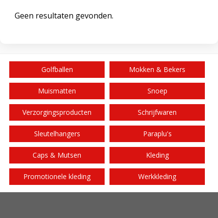
Geen resultaten gevonden.
Golfballen
Mokken & Bekers
Muismatten
Snoep
Verzorgingsproducten
Schrijfwaren
Sleutelhangers
Paraplu's
Caps & Mutsen
Kleding
Promotionele kleding
Werkkleding