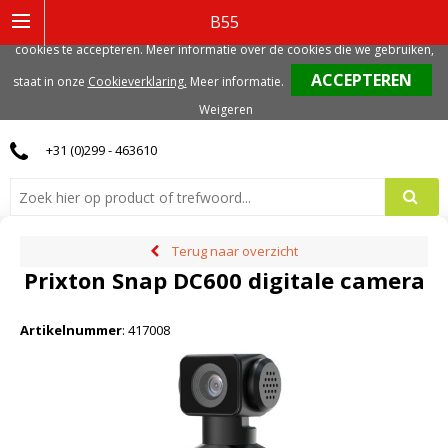
Deze website gebruikt functionele, analytische en mogelijk ook marketing
B55
gerelateerde cookies. Voor de beste gebruikerservaring, adviseren we deze
cookies te accepteren. Meer informatie over de cookies die we gebruiken,
0
staat in onze
Cookieverklaring.
Meer informatie
.
Weigeren
+31 (0)299 - 463610
Terug naar overzicht
Prixton Snap DC600 digitale camera
Artikelnummer
:
417008