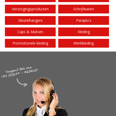
Verzorgingsproducten
Schrijfwaren
Sleutelhangers
Paraplu's
Caps & Mutsen
Kleding
Promotionele kleding
Werkkleding