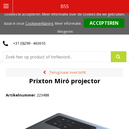
Deze website gebruikt functionele, analytische en mogelijk ook marketing
B55
gerelateerde cookies. Voor de beste gebruikerservaring, adviseren we deze
cookies te accepteren. Meer informatie over de cookies die we gebruiken,
0
staat in onze
Cookieverklaring.
Meer informatie
.
Weigeren
+31 (0)299 - 463610
Terug naar overzicht
Prixton Miró projector
Artikelnummer
:
223488