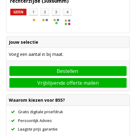
rechterzijde (30x60mm)
GEEN
1
2
3
4
Jouw selectie
Voeg een aantal in bij maat.
Bestellen
Vrijblijvende offerte mailen
Waarom kiezen voor B55?
Gratis digitale proefdruk
Persoonlijk Advies
Laagste prijs garantie