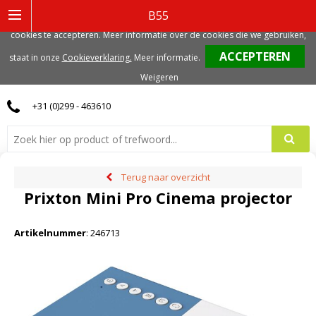
Deze website gebruikt functionele, analytische en mogelijk ook marketing
B55
gerelateerde cookies. Voor de beste gebruikerservaring, adviseren we deze
cookies te accepteren. Meer informatie over de cookies die we gebruiken,
0
staat in onze
Cookieverklaring.
Meer informatie
.
Weigeren
+31 (0)299 - 463610
Terug naar overzicht
Prixton Mini Pro Cinema projector
Artikelnummer
:
246713