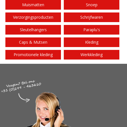
Muismatten
Snoep
Verzorgingsproducten
Schrijfwaren
Sleutelhangers
Paraplu's
Caps & Mutsen
Kleding
Promotionele kleding
Werkkleding