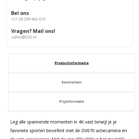
Bel ons
+31 (0) 299 463 610
Vragen? Mail ons!
sales@b55.nl
Productinformatie
Kenmerken
Prijsinformatie
Leg alle spannende momenten in 4K vast terwijl je je
favoriete sporten beoefent met de DV670 actiecamera en