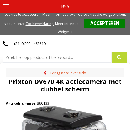
Deze website gebruikt functionele, analytische en mogelijk ook marketing
B55
gerelateerde cookies. Voor de beste gebruikerservaring, adviseren we deze
cookies te accepteren. Meer informatie over de cookies die we gebruiken,
0
staat in onze
Cookieverklaring.
Meer informatie
.
Weigeren
+31 (0)299 - 463610
Terug naar overzicht
Prixton DV670 4K actiecamera met
dubbel scherm
Artikelnummer
:
390133