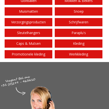
Golfballen
Mokken & Bekers
Muismatten
Snoep
Verzorgingsproducten
Schrijfwaren
Sleutelhangers
Paraplu's
Caps & Mutsen
Kleding
Promotionele kleding
Werkkleding