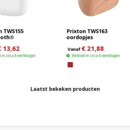
n TWS155
Prixton TWS163
ooth®
oordopjes
pjes
€ 13,62
€ 21,88
Vanaf
 in circa 8 werkdagen
Bedrukt in circa 8 werkdagen
Laatst bekeken producten