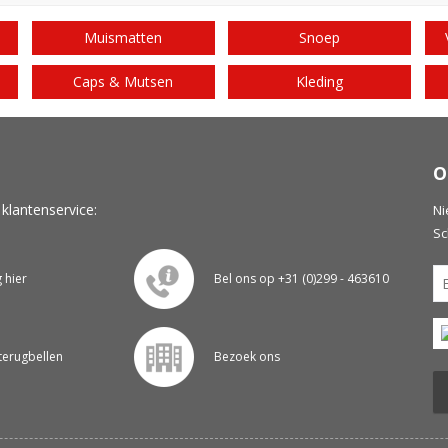
Muismatten
Snoep
Caps & Mutsen
Kleding
O
 klantenservice:
Ni
Sc
g hier
Bel ons op +31 (0)299 - 463610
 terugbellen
Bezoek ons