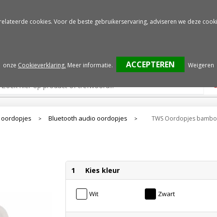
Gratis drukproef
Snelle service
relateerde cookies. Voor de beste gebruikerservaring, adviseren we deze cooki
onze
Cookieverklaring.
Meer informatie
.
Weigeren
 oordopjes
Bluetooth audio oordopjes
TWS Oordopjes bambo
>
>
1
Kies kleur
Wit
Zwart