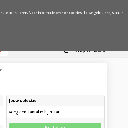
es te accepteren. Meer informatie over de cookies die we gebruiken, staat in
0
+31 (0)299 - 463610
e
Jouw selectie
Voeg een aantal in bij maat.
Bestellen