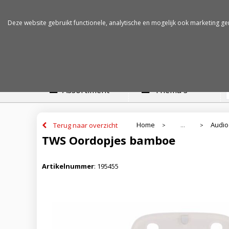
Betalen op rekening
Snelle levertijden
Deze website gebruikt functionele, analytische en mogelijk ook marketing ge
Assortiment
Thema's
Home
Audio
Terug naar overzicht
...
>
>
TWS Oordopjes bamboe
Artikelnummer
:
195455