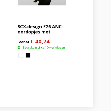
SCX.design E26 ANC-
oordopjes met
oplaadetui met
€ 40,24
interactief
Vanaf
touchscreen
Bedrukt in circa 10 werkdagen