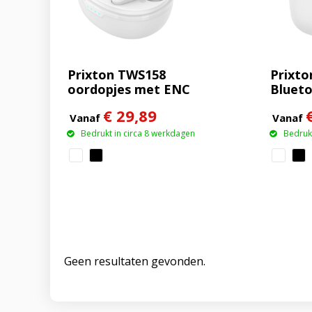
Prixton TWS158
Prixto
oordopjes met ENC
Bluet
en ANC
oordo
€ 29,89
Vanaf
Vanaf
Bedrukt in circa 8 werkdagen
Bedrukt
Geen resultaten gevonden.