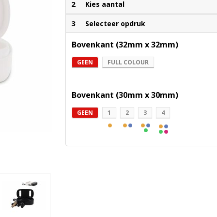
2
Kies aantal
3
Selecteer opdruk
Bovenkant (32mm x 32mm)
GEEN
FULL COLOUR
Bovenkant (30mm x 30mm)
GEEN
1
2
3
4