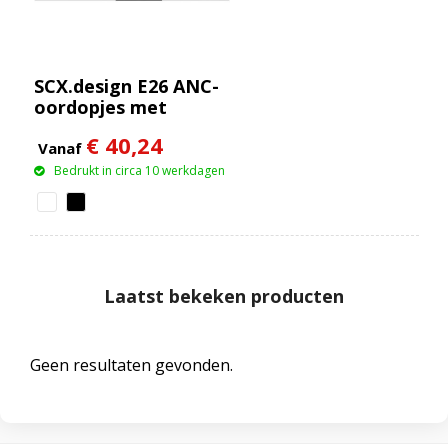
SCX.design E26 ANC-
oordopjes met
oplaadetui met
€ 40,24
interactief
Vanaf
touchscreen
Bedrukt in circa 10 werkdagen
Laatst bekeken producten
Geen resultaten gevonden.