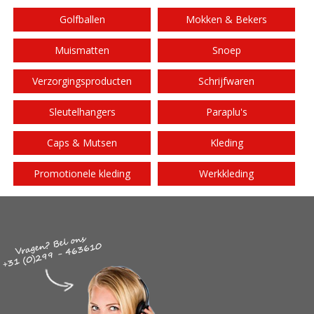
Golfballen
Mokken & Bekers
Muismatten
Snoep
Verzorgingsproducten
Schrijfwaren
Sleutelhangers
Paraplu's
Caps & Mutsen
Kleding
Promotionele kleding
Werkkleding