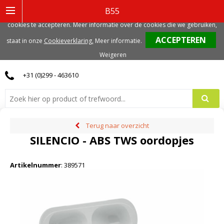
Deze website gebruikt functionele, analytische en mogelijk ook marketing
B55
gerelateerde cookies. Voor de beste gebruikerservaring, adviseren we deze
cookies te accepteren. Meer informatie over de cookies die we gebruiken,
0
staat in onze
Cookieverklaring.
Meer informatie
.
Weigeren
+31 (0)299 - 463610
Terug naar overzicht
SILENCIO - ABS TWS oordopjes
Artikelnummer
:
389571