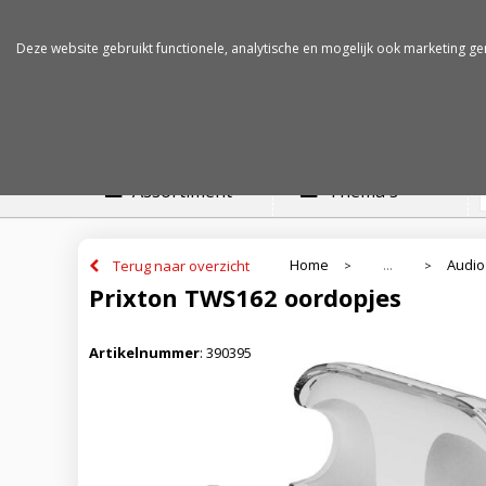
Betalen op rekening
Snelle levertijden
Deze website gebruikt functionele, analytische en mogelijk ook marketing ge
Assortiment
Thema's
Home
Audio
Terug naar overzicht
...
>
>
Prixton TWS162 oordopjes
Artikelnummer
:
390395