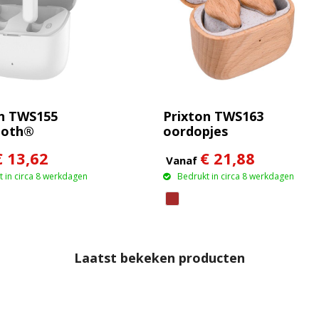
n TWS155
Prixton TWS163
ooth®
oordopjes
pjes
€ 13,62
€ 21,88
Vanaf
 in circa 8 werkdagen
Bedrukt in circa 8 werkdagen
Laatst bekeken producten