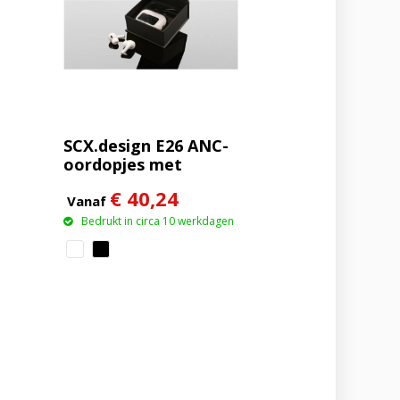
SCX.design E26 ANC-
oordopjes met
oplaadetui met
€ 40,24
interactief
Vanaf
touchscreen
Bedrukt in circa 10 werkdagen