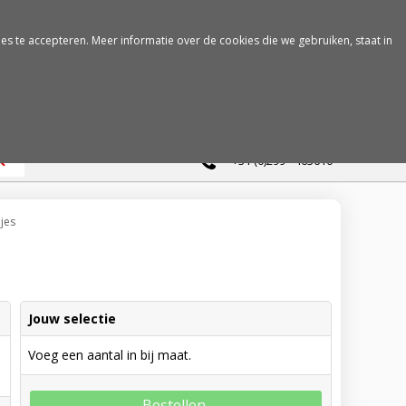
es te accepteren. Meer informatie over de cookies die we gebruiken, staat in
0
+31 (0)299 - 463610
jes
Jouw selectie
Voeg een aantal in bij maat.
Bestellen