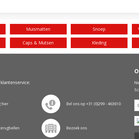
Muismatten
Snoep
Caps & Mutsen
Kleding
O
 klantenservice:
Ni
Sc
g hier
Bel ons op +31 (0)299 - 463610
 terugbellen
Bezoek ons