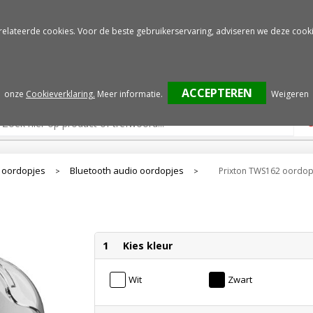
Gratis drukproef
Snelle service
relateerde cookies. Voor de beste gebruikerservaring, adviseren we deze cooki
onze
Cookieverklaring.
Meer informatie
.
Weigeren
 oordopjes
Bluetooth audio oordopjes
Prixton TWS162 oordop
>
>
1
Kies kleur
Wit
Zwart