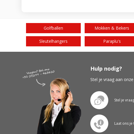
Golfballen
Mokken & Bekers
Sleutelhangers
Paraplu's
Hulp nodig?
Stel je vraag aan onze
Stel je vraa
Laat ons je