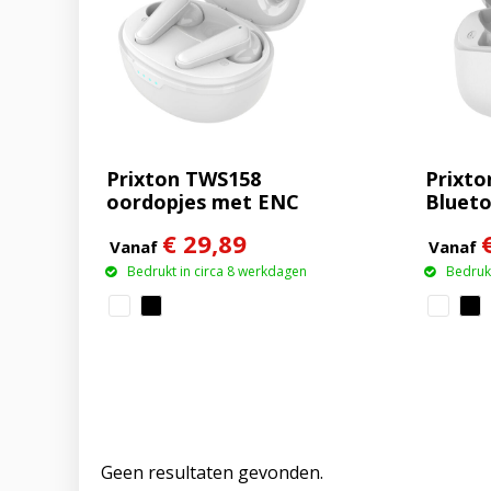
Prixton TWS158
Prixto
oordopjes met ENC
Bluet
en ANC
oordo
€ 29,89
Vanaf
Vanaf
Bedrukt in circa 8 werkdagen
Bedrukt
Geen resultaten gevonden.