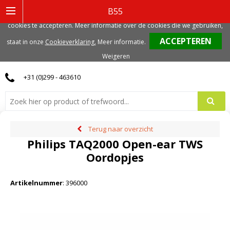
Deze website gebruikt functionele, analytische en mogelijk ook marketing
B55
gerelateerde cookies. Voor de beste gebruikerservaring, adviseren we deze
cookies te accepteren. Meer informatie over de cookies die we gebruiken,
0
staat in onze
Cookieverklaring.
Meer informatie
.
Weigeren
+31 (0)299 - 463610
Terug naar overzicht
Philips TAQ2000 Open-ear TWS
Oordopjes
Artikelnummer
:
396000