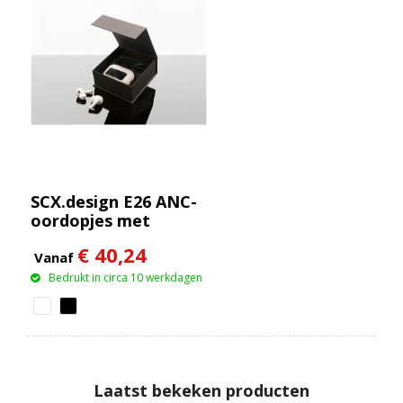
SCX.design E26 ANC-
oordopjes met
oplaadetui met
€ 40,24
interactief
Vanaf
touchscreen
Bedrukt in circa 10 werkdagen
Laatst bekeken producten