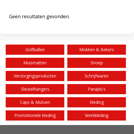
Geen resultaten gevonden.
Golfballen
Mokken & Bekers
Muismatten
Snoep
Verzorgingsproducten
Schrijfwaren
Sleutelhangers
Paraplu's
Caps & Mutsen
Kleding
Promotionele kleding
Werkkleding