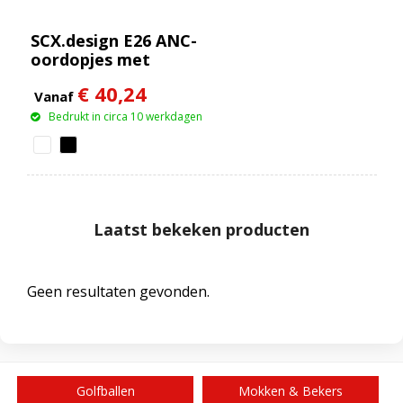
SCX.design E26 ANC-
oordopjes met
oplaadetui met
€ 40,24
interactief
Vanaf
touchscreen
Bedrukt in circa 10 werkdagen
Laatst bekeken producten
Geen resultaten gevonden.
Golfballen
Mokken & Bekers