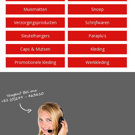
Muismatten
Snoep
Verzorgingsproducten
Schrijfwaren
Sleutelhangers
Paraplu's
Caps & Mutsen
Kleding
Promotionele kleding
Werkkleding