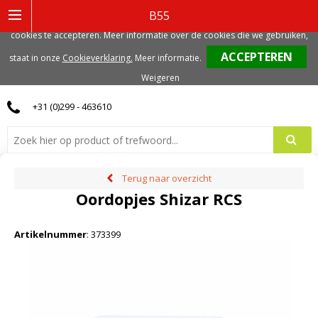
Deze website gebruikt functionele, analytische en mogelijk ook marketing
B55
gerelateerde cookies. Voor de beste gebruikerservaring, adviseren we deze
cookies te accepteren. Meer informatie over de cookies die we gebruiken,
0
staat in onze
Cookieverklaring.
Meer informatie
.
Weigeren
+31 (0)299 - 463610
Terug naar overzicht
Oordopjes Shizar RCS
Artikelnummer
:
373399