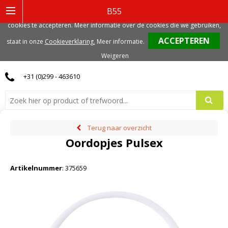
Deze website gebruikt functionele, analytische en mogelijk ook marketing
B55
gerelateerde cookies. Voor de beste gebruikerservaring, adviseren we deze
cookies te accepteren. Meer informatie over de cookies die we gebruiken,
0
staat in onze
Cookieverklaring.
Meer informatie
.
Weigeren
+31 (0)299 - 463610
Terug naar overzicht
Oordopjes Pulsex
Artikelnummer
:
375659