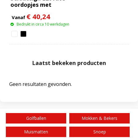
oordopjes met
oplaadetui met
€ 40,24
interactief
Vanaf
touchscreen
Bedrukt in circa 10 werkdagen
Laatst bekeken producten
Geen resultaten gevonden.
Golfballen
Mokken & Bekers
Muismatten
Snoep