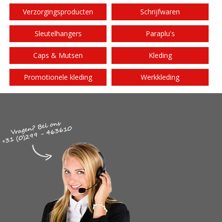
Verzorgingsproducten
Schrijfwaren
Sleutelhangers
Paraplu's
Caps & Mutsen
Kleding
Promotionele kleding
Werkkleding