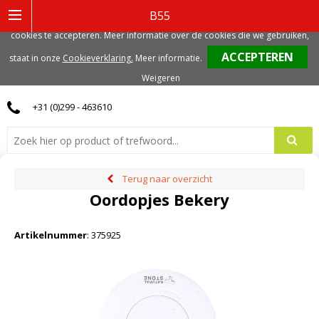
Deze website gebruikt functionele, analytische en mogelijk ook marketing
B55
gerelateerde cookies. Voor de beste gebruikerservaring, adviseren we deze
cookies te accepteren. Meer informatie over de cookies die we gebruiken,
0
staat in onze
Cookieverklaring.
Meer informatie
.
Weigeren
+31 (0)299 - 463610
Terug naar overzicht
Oordopjes Bekery
Artikelnummer
:
375925