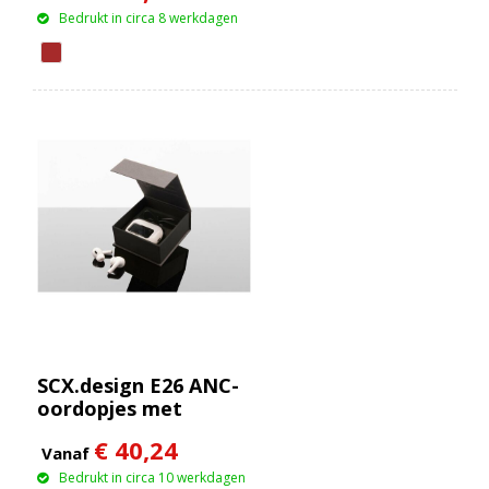
Bedrukt in circa 8 werkdagen
SCX.design E26 ANC-
oordopjes met
oplaadetui met
€ 40,24
interactief
Vanaf
touchscreen
Bedrukt in circa 10 werkdagen