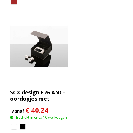
SCX.design E26 ANC-
oordopjes met
oplaadetui met
€ 40,24
interactief
Vanaf
touchscreen
Bedrukt in circa 10 werkdagen