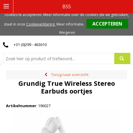
Deze website gebruikt functionele, analytische en mogelijk ook marketing
B55
gerelateerde cookies. Voor de beste gebruikerservaring, adviseren we deze
cookies te accepteren. Meer informatie over de cookies die we gebruiken,
0
staat in onze
Cookieverklaring.
Meer informatie
.
Weigeren
+31 (0)299 - 463610
Terug naar overzicht
Grundig True Wireless Stereo
Earbuds oortjes
Artikelnummer
:
196027