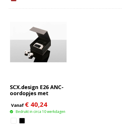
SCX.design E26 ANC-
oordopjes met
oplaadetui met
€ 40,24
interactief
Vanaf
touchscreen
Bedrukt in circa 10 werkdagen