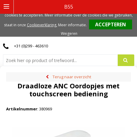
Deze website gebruikt functionele, analytische en mogelijk ook marketing
B55
gerelateerde cookies. Voor de beste gebruikerservaring, adviseren we deze
cookies te accepteren. Meer informatie over de cookies die we gebruiken,
0
staat in onze
Cookieverklaring.
Meer informatie
.
Weigeren
+31 (0)299 - 463610
Terug naar overzicht
Draadloze ANC Oordopjes met
touchscreen bediening
Artikelnummer
:
380969