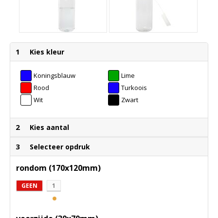
1
Kies kleur
Koningsblauw
Lime
Rood
Turkoois
Wit
Zwart
2
Kies aantal
3
Selecteer opdruk
rondom (170x120mm)
GEEN
1