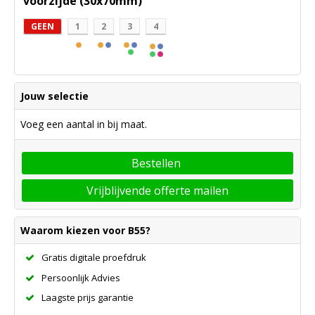
voorzijde (30x70mm)
GEEN
1
2
3
4
Jouw selectie
Voeg een aantal in bij maat.
Bestellen
Vrijblijvende offerte mailen
Waarom kiezen voor B55?
Gratis digitale proefdruk
Persoonlijk Advies
Laagste prijs garantie