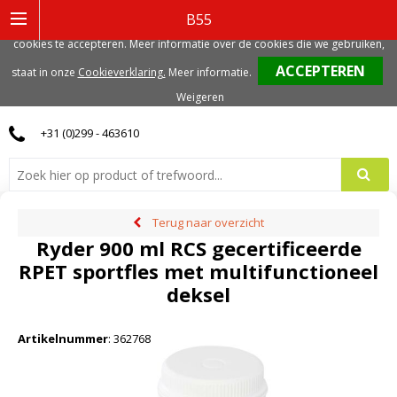
Deze website gebruikt functionele, analytische en mogelijk ook marketing
B55
gerelateerde cookies. Voor de beste gebruikerservaring, adviseren we deze
cookies te accepteren. Meer informatie over de cookies die we gebruiken,
0
staat in onze
Cookieverklaring.
Meer informatie
.
Weigeren
+31 (0)299 - 463610
Terug naar overzicht
Ryder 900 ml RCS gecertificeerde
RPET sportfles met multifunctioneel
deksel
Artikelnummer
:
362768