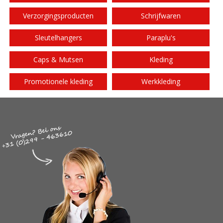
Verzorgingsproducten
Schrijfwaren
Sleutelhangers
Paraplu's
Caps & Mutsen
Kleding
Promotionele kleding
Werkkleding