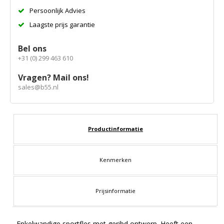
Persoonlijk Advies
Laagste prijs garantie
Bel ons
+31 (0) 299 463 610
Vragen? Mail ons!
sales@b55.nl
Productinformatie
Kenmerken
Prijsinformatie
Enkelwandige sportfles met geribd ontwerp. Heeft een