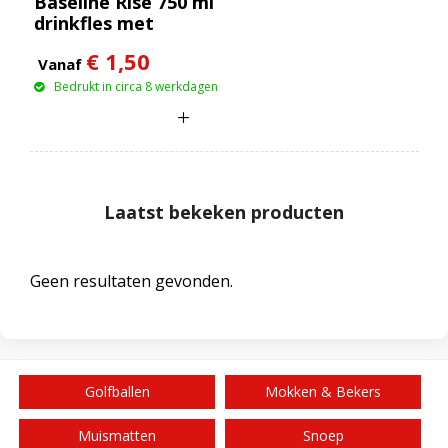
Baseline Rise 750 ml
drinkfles met
klapdeksel
€ 1,50
Vanaf
Bedrukt in circa 8 werkdagen
Laatst bekeken producten
Geen resultaten gevonden.
Golfballen
Mokken & Bekers
Muismatten
Snoep