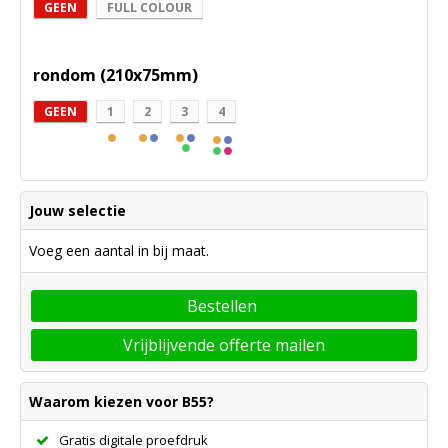
GEEN
FULL COLOUR
rondom (210x75mm)
GEEN
1
2
3
4
Jouw selectie
Voeg een aantal in bij maat.
Bestellen
Vrijblijvende offerte mailen
Waarom kiezen voor B55?
Gratis digitale proefdruk