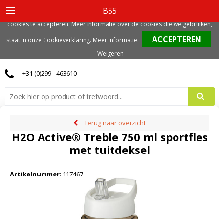
Deze website gebruikt functionele, analytische en mogelijk ook marketing
B55
gerelateerde cookies. Voor de beste gebruikerservaring, adviseren we deze
cookies te accepteren. Meer informatie over de cookies die we gebruiken,
0
staat in onze
Cookieverklaring.
Meer informatie
.
Weigeren
+31 (0)299 - 463610
Terug naar overzicht
H2O Active® Treble 750 ml sportfles
met tuitdeksel
Artikelnummer
:
117467