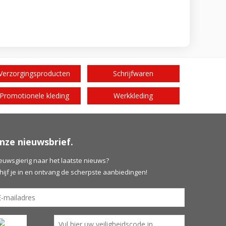
Verzorgingsproducten
Schrijfwaren
Promotionele kleding
Werkkleding
nze nieuwsbrief.
euwsgierig naar het laatste nieuws?
hijf je in en ontvang de scherpste aanbiedingen!