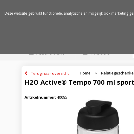
Betalen op rekening
Snelle levertijden
Deze website gebruikt functionele, analytische en mogelijk ook marketing ge
Assortiment
Thema's
Home
Relatiegeschenk
Terug naar overzicht
>
H2O Active® Tempo 700 ml sportf
Artikelnummer
:
40085