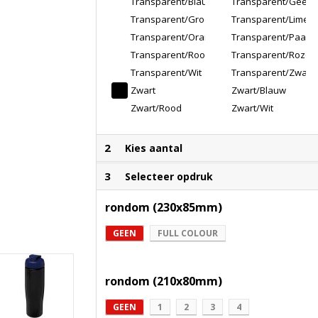
Transparent/Blauw
Transparent/Geel
Transparent/Groen
Transparent/Lime
Transparent/Oranje
Transparent/Paars
Transparent/Rood
Transparent/Roze
Transparent/Wit
Transparent/Zwart
Zwart
Zwart/Blauw
Zwart/Rood
Zwart/Wit
2
Kies aantal
3
Selecteer opdruk
rondom (230x85mm)
GEEN
FULL COLOUR
rondom (210x80mm)
GEEN
1
2
3
4