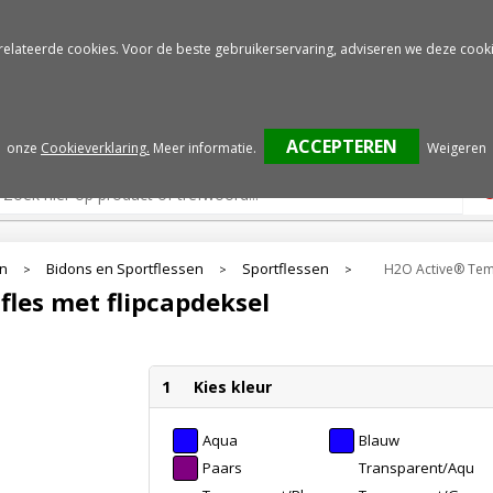
Gratis drukproef
Snelle service
relateerde cookies. Voor de beste gebruikerservaring, adviseren we deze cooki
onze
Cookieverklaring.
Meer informatie
.
Weigeren
en
Bidons en Sportflessen
Sportflessen
H2O Active® Temp
>
>
>
les met flipcapdeksel
1
Kies kleur
Aqua
Blauw
Paars
Transparent/Aquab