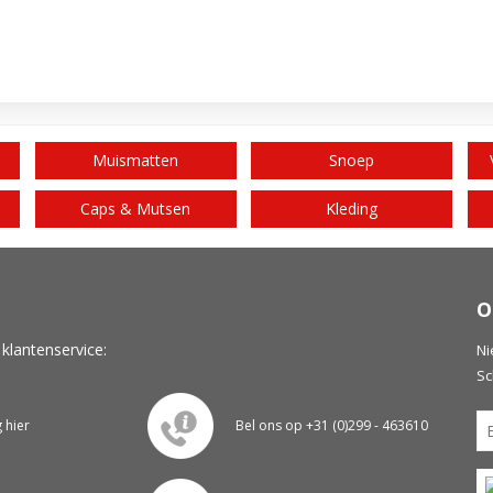
Muismatten
Snoep
Caps & Mutsen
Kleding
O
 klantenservice:
Ni
Sc
g hier
Bel ons op +31 (0)299 - 463610