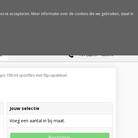
es te accepteren. Meer informatie over de cookies die we gebruiken, staat in
0
+31 (0)299 - 463610
o 700 ml sportfles met flipcapdeksel
Jouw selectie
Voeg een aantal in bij maat.
lauw
Bestellen